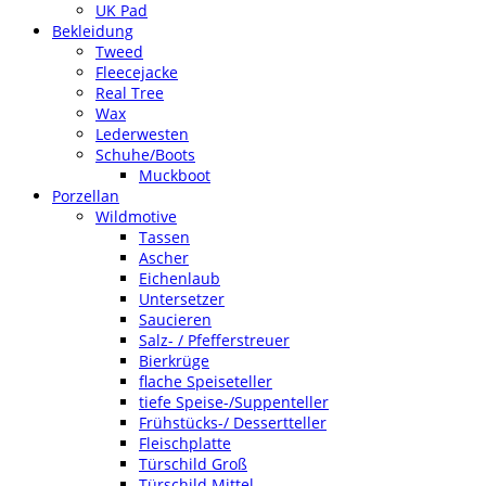
UK Pad
Bekleidung
Tweed
Fleecejacke
Real Tree
Wax
Lederwesten
Schuhe/Boots
Muckboot
Porzellan
Wildmotive
Tassen
Ascher
Eichenlaub
Untersetzer
Saucieren
Salz- / Pfefferstreuer
Bierkrüge
flache Speiseteller
tiefe Speise-/Suppenteller
Frühstücks-/ Dessertteller
Fleischplatte
Türschild Groß
Türschild Mittel