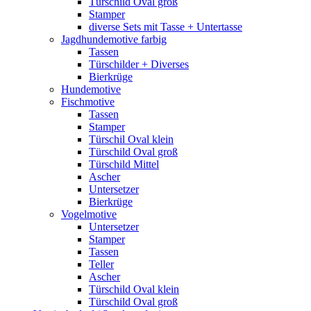
Türschild Oval groß
Stamper
diverse Sets mit Tasse + Untertasse
Jagdhundemotive farbig
Tassen
Türschilder + Diverses
Bierkrüge
Hundemotive
Fischmotive
Tassen
Stamper
Türschil Oval klein
Türschild Oval groß
Türschild Mittel
Ascher
Untersetzer
Bierkrüge
Vogelmotive
Untersetzer
Stamper
Tassen
Teller
Ascher
Türschild Oval klein
Türschild Oval groß