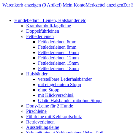
Warenkorb anzeigen (
0
Artikel)
Mein Konto
Merkzettel anzeigen
Zur 
Hundebedarf - Leinen, Halsbänder etc
Krambambuli-Jagdleine
Doppelführleinen
Fettlederleinen
Fettlederleinen 6mm
Fettlederleinen 8mm
Fettlederleinen 10mm
Fettlederleinen 12mm
Fettlederleinen 15mm
Fettlederleinen 18mm
Halsbänder
verstellbare Lederhalsbänder
mit eingebautem Stopp
ohne Stopp
mit Klickverschluß
Glatte Halsbänder mit/ohne Stopp
Dony-Leine für 2 Hunde
Pirschleine
Führleine mit Kehlkopfschutz
Retrieverleinen
Ausstellungsleine
Schweißleinen/ Schleppleinen/ Man Trail