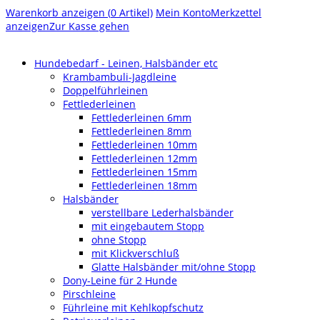
Warenkorb anzeigen (
0
Artikel)
Mein Konto
Merkzettel
anzeigen
Zur Kasse gehen
Hundebedarf - Leinen, Halsbänder etc
Krambambuli-Jagdleine
Doppelführleinen
Fettlederleinen
Fettlederleinen 6mm
Fettlederleinen 8mm
Fettlederleinen 10mm
Fettlederleinen 12mm
Fettlederleinen 15mm
Fettlederleinen 18mm
Halsbänder
verstellbare Lederhalsbänder
mit eingebautem Stopp
ohne Stopp
mit Klickverschluß
Glatte Halsbänder mit/ohne Stopp
Dony-Leine für 2 Hunde
Pirschleine
Führleine mit Kehlkopfschutz