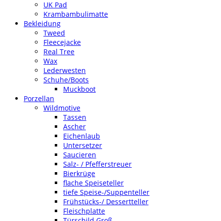
UK Pad
Krambambulimatte
Bekleidung
Tweed
Fleecejacke
Real Tree
Wax
Lederwesten
Schuhe/Boots
Muckboot
Porzellan
Wildmotive
Tassen
Ascher
Eichenlaub
Untersetzer
Saucieren
Salz- / Pfefferstreuer
Bierkrüge
flache Speiseteller
tiefe Speise-/Suppenteller
Frühstücks-/ Dessertteller
Fleischplatte
Türschild Groß