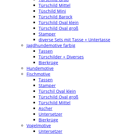
Türschild Mittel
Tüschild Mini
Türschild Barock
Türschild Oval klein
Türschild Oval groß
Stamper
diverse Sets mit Tasse + Untertasse
Jagdhundemotive farbig
Tassen
Türschilder + Diverses
Bierkrüge
Hundemotive
Fischmotive
Tassen
Stamper
Türschil Oval klein
Türschild Oval groß
Türschild Mittel
Ascher
Untersetzer
Bierkrüge
Vogelmotive
Untersetzer