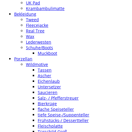
UK Pad
Krambambulimatte
Bekleidung
Tweed
Fleecejacke
Real Tree
Wax
Lederwesten
Schuhe/Boots
Muckboot
Porzellan
Wildmotive
Tassen
Ascher
Eichenlaub
Untersetzer
Saucieren
Salz- / Pfefferstreuer
Bierkrüge
flache Speiseteller
tiefe Speise-/Suppenteller
Frühstücks-/ Dessertteller
Fleischplatte
Türschild Groß