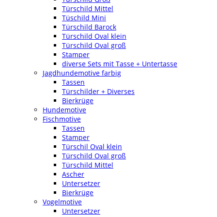
Türschild Mittel
Tüschild Mini
Türschild Barock
Türschild Oval klein
Türschild Oval groß
Stamper
diverse Sets mit Tasse + Untertasse
Jagdhundemotive farbig
Tassen
Türschilder + Diverses
Bierkrüge
Hundemotive
Fischmotive
Tassen
Stamper
Türschil Oval klein
Türschild Oval groß
Türschild Mittel
Ascher
Untersetzer
Bierkrüge
Vogelmotive
Untersetzer