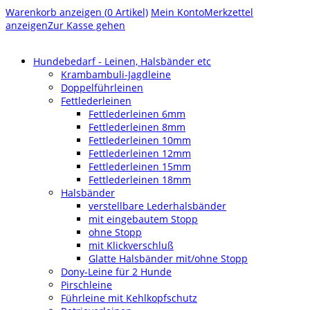
Warenkorb anzeigen (
0
Artikel)
Mein Konto
Merkzettel
anzeigen
Zur Kasse gehen
Hundebedarf - Leinen, Halsbänder etc
Krambambuli-Jagdleine
Doppelführleinen
Fettlederleinen
Fettlederleinen 6mm
Fettlederleinen 8mm
Fettlederleinen 10mm
Fettlederleinen 12mm
Fettlederleinen 15mm
Fettlederleinen 18mm
Halsbänder
verstellbare Lederhalsbänder
mit eingebautem Stopp
ohne Stopp
mit Klickverschluß
Glatte Halsbänder mit/ohne Stopp
Dony-Leine für 2 Hunde
Pirschleine
Führleine mit Kehlkopfschutz