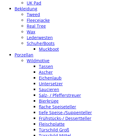
UK Pad
Bekleidung
Tweed
Fleecejacke
Real Tree
Wax
Lederwesten
Schuhe/Boots
Muckboot
Porzellan
Wildmotive
Tassen
Ascher
Eichenlaub
Untersetzer
Saucieren
Salz- / Pfefferstreuer
Bierkrüge
flache Speiseteller
tiefe Speise-/Suppenteller
Frühstücks-/ Dessertteller
Fleischplatte
Türschild Groß
Türschild Mittel