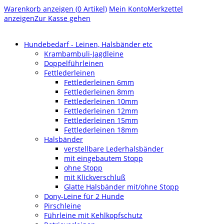
Warenkorb anzeigen (
0
Artikel)
Mein Konto
Merkzettel
anzeigen
Zur Kasse gehen
Hundebedarf - Leinen, Halsbänder etc
Krambambuli-Jagdleine
Doppelführleinen
Fettlederleinen
Fettlederleinen 6mm
Fettlederleinen 8mm
Fettlederleinen 10mm
Fettlederleinen 12mm
Fettlederleinen 15mm
Fettlederleinen 18mm
Halsbänder
verstellbare Lederhalsbänder
mit eingebautem Stopp
ohne Stopp
mit Klickverschluß
Glatte Halsbänder mit/ohne Stopp
Dony-Leine für 2 Hunde
Pirschleine
Führleine mit Kehlkopfschutz