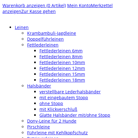
Warenkorb anzeigen (
0
Artikel)
Mein Konto
Merkzettel
anzeigen
Zur Kasse gehen
Leinen
Krambambuli-Jagdleine
Doppelführleinen
Fettlederleinen
Fettlederleinen 6mm
Fettlederleinen 8mm
Fettlederleinen 10mm
Fettlederleinen 12mm
Fettlederleinen 15mm
Fettlederleinen 18mm
Halsbänder
verstellbare Lederhalsbänder
mit eingebautem Stopp
ohne Stopp
mit Klickverschluß
Glatte Halsbänder mit/ohne Stopp
Dony-Leine für 2 Hunde
Pirschleine
Führleine mit Kehlkopfschutz