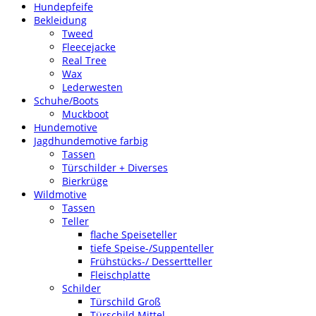
Hundepfeife
Bekleidung
Tweed
Fleecejacke
Real Tree
Wax
Lederwesten
Schuhe/Boots
Muckboot
Hundemotive
Jagdhundemotive farbig
Tassen
Türschilder + Diverses
Bierkrüge
Wildmotive
Tassen
Teller
flache Speiseteller
tiefe Speise-/Suppenteller
Frühstücks-/ Dessertteller
Fleischplatte
Schilder
Türschild Groß
Türschild Mittel